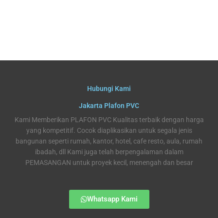
Hubungi Kami
Jakarta Plafon PVC
Kami Memberikan PLAFON PVC Kualitas terbaik dengan harga
yang kompetitif. Cocok diaplikasikan untuk segala jenis
bangunan seperti rumah, kantor, hotel, cafe resto, aula, rumah
ibadah, dll Kami juga telah berpengalaman dalam
PEMASANGAN untuk proyek kecil, menengah dan besar
Whatsapp Kami