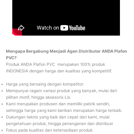
Mengapa Bergabung Menjadi Agen Distributor ANDA Plafon
PVC?
Produk ANDA Plafon PVC merupakan 100% produk
INDONESIA dengan harga dan kualitas yang kompetitif.
Harga yang bersaing dengan kompetitor
Mempunyai ragam variasi produk yang banyak, mulai dari
pilihan motif, hingga aksesoris Lis.
Kami merupakan produsen dan memiliki pabrik sendiri,
sehingga harga yang kami berikan merupakan harga terbaik.
Dukungan teknis yang baik dan cepat dari kami, mulai
pengetahuan produk, hingga penanganan dan distribusi
Fokus pada kualitas dan ketersediaan produk.